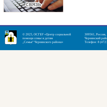
© 2025, ОСГБУ «Центр социальной
309561, Россия,
помощи семье и детям
Чернянский райо
„Семья“ Чернянского района»
Телефон: 8 (472