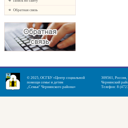
Поиск по сайту
Обратная связь
© 2025, ОСГБУ «Центр социальной
309561, Россия,
помощи семье и детям
Чернянский райо
„Семья“ Чернянского района»
Телефон: 8 (472