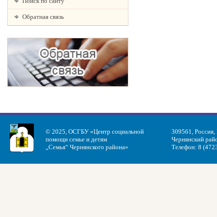
Поиск по сайту
Обратная связь
© 2025, ОСГБУ «Центр социальной
309561, Россия,
помощи семье и детям
Чернянский райо
„Семья“ Чернянского района»
Телефон: 8 (472