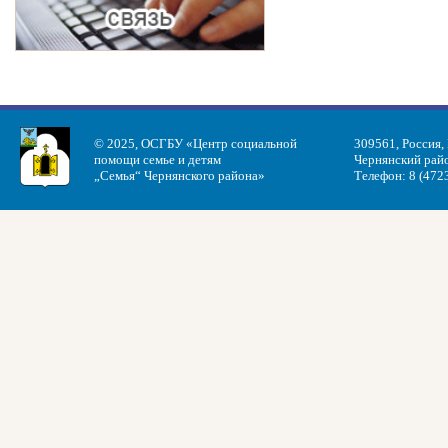
© 2025, ОСГБУ «Центр социальной
309561, Россия,
помощи семье и детям
Чернянский райо
„Семья“ Чернянского района»
Телефон: 8 (472