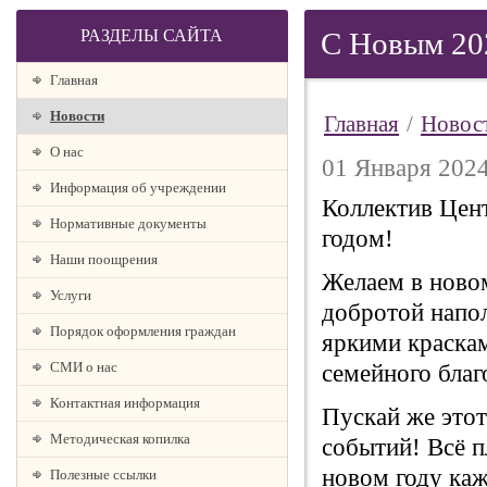
РАЗДЕЛЫ САЙТА
С Новым 20
Главная
Новости
Главная
/
Новос
О наc
01 Января 2024
Информация об учреждении
Коллектив Цент
Нормативные документы
годом!
Наши поощрения
Желаем в новом
Услуги
добротой напол
Порядок оформления граждан
яркими краскам
СМИ о нас
семейного благ
Контактная информация
Пускай же этот
Методическая копилка
событий! Всё п
новом году ка
Полезные ссылки