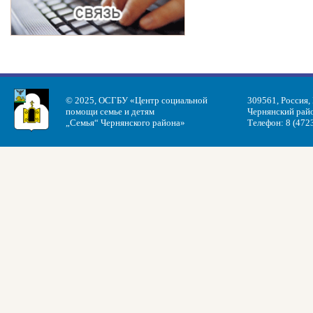
© 2025, ОСГБУ «Центр социальной
309561, Россия,
помощи семье и детям
Чернянский райо
„Семья“ Чернянского района»
Телефон: 8 (472