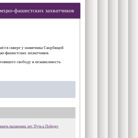
емецко-фашистских захватчиков
шёл в сквере у памятника Скорбящей
ко-фашистских захватчиков.
тоявшего свободу и независимость
амять пылающих лет: Путь к Победе»