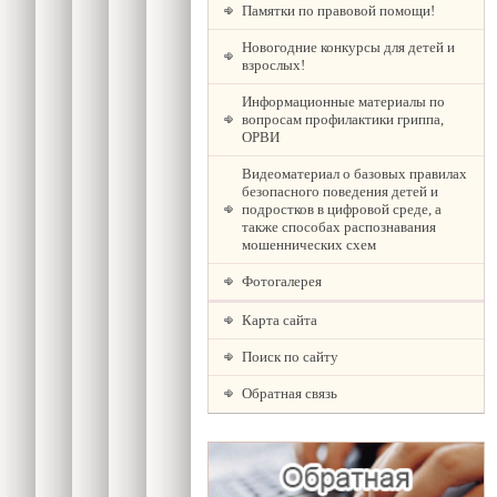
Памятки по правовой помощи!
Новогодние конкурсы для детей и
взрослых!
Информационные материалы по
вопросам профилактики гриппа,
ОРВИ
Видеоматериал о базовых правилах
безопасного поведения детей и
подростков в цифровой среде, а
также способах распознавания
мошеннических схем
Фотогалерея
Карта сайта
Поиск по сайту
Обратная связь