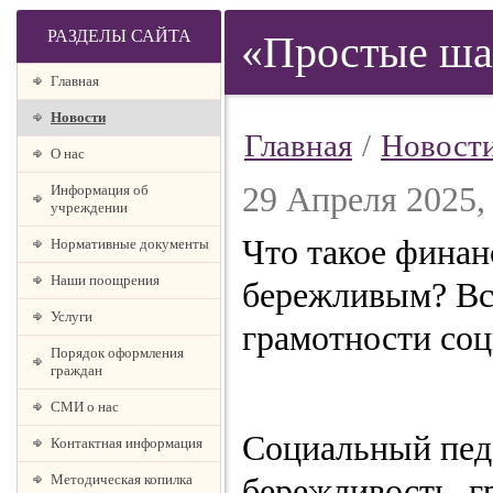
РАЗДЕЛЫ САЙТА
«Простые ша
Главная
Новости
Главная
/
Новост
О наc
29 Апреля 2025,
Информация об
учреждении
Что такое финан
Нормативные документы
Наши поощрения
бережливым? Всё
Услуги
грамотности соц
Порядок оформления
граждан
СМИ о нас
Социальный педа
Контактная информация
Методическая копилка
бережливость, г