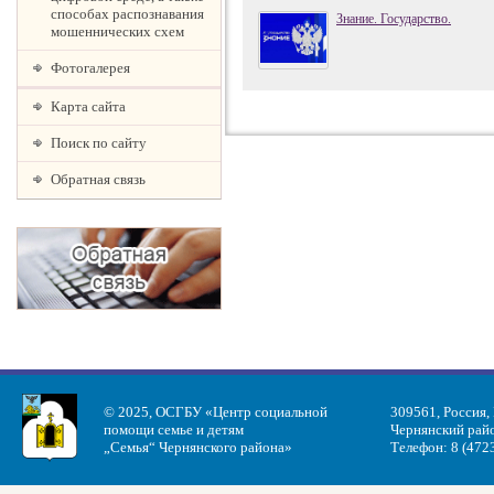
способах распознавания
Знание. Государство.
мошеннических схем
Фотогалерея
Карта сайта
Поиск по сайту
Обратная связь
© 2025, ОСГБУ «Центр социальной
309561, Россия,
помощи семье и детям
Чернянский райо
„Семья“ Чернянского района»
Телефон: 8 (472