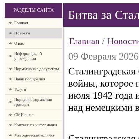
РАЗДЕЛЫ САЙТА
Битва за Ста
Главная
Новости
Главная
/
Новост
О наc
09 Февраля 2026
Информация об
учреждении
Сталинградская
Нормативные документы
Наши поощрения
войны, которое 
Услуги
июля 1942 года 
Порядок оформления
граждан
над немецкими в
СМИ о нас
Контактная информация
Методическая копилка
Сталинградская б