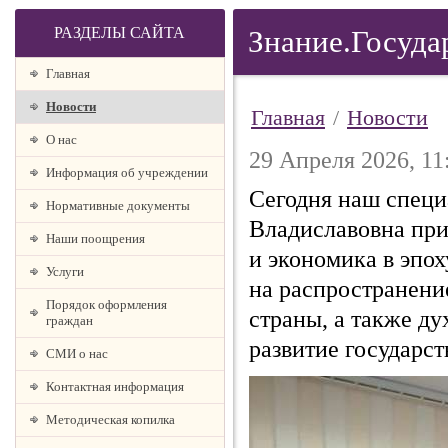
РАЗДЕЛЫ САЙТА
Знание.Госуда
Главная
Новости
Главная
/
Новости
О наc
29 Апреля 2026, 11
Информация об учреждении
Сегодня наш специ
Нормативные документы
Владиславовна при
Наши поощрения
и экономика в эпо
Услуги
на распространени
Порядок оформления
страны, а также ду
граждан
развитие государс
СМИ о нас
Контактная информация
Методическая копилка