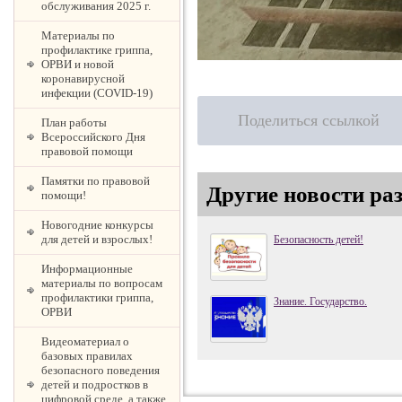
обслуживания 2025 г.
Материалы по
профилактике гриппа,
ОРВИ и новой
коронавирусной
инфекции (COVID-19)
Поделиться ссылкой
План работы
Всероссийского Дня
правовой помощи
Памятки по правовой
Другие новости ра
помощи!
Новогодние конкурсы
для детей и взрослых!
Безопасность детей!
Информационные
материалы по вопросам
профилактики гриппа,
Знание. Государство.
ОРВИ
Видеоматериал о
базовых правилах
безопасного поведения
детей и подростков в
цифровой среде, а также