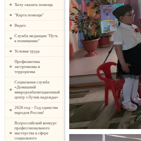
Хочу оказать помощь
"Карта помощи"
Видео
Служба медиации "Путь
к пониманию"
Условия труда
Профилактика
экстремизма и
терроризма
Социальная служба
«Домашний
микрореабилитационный
центр «Лучик надежды»
2026 год – Год единства
народов России!
Всероссийский конкурс
профессионального
мастерства в сфере
социального