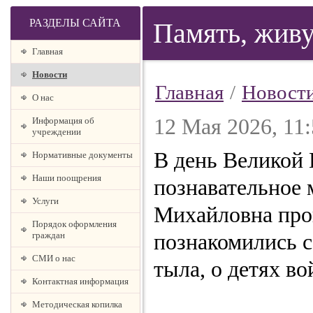
РАЗДЕЛЫ САЙТА
Память, живу
Главная
Новости
Главная
/
Новост
О наc
12 Мая 2026, 11
Информация об
учреждении
В день Великой
Нормативные документы
Наши поощрения
познавательное 
Услуги
Михайловна пров
Порядок оформления
граждан
познакомились 
СМИ о нас
тыла, о детях во
Контактная информация
Методическая копилка