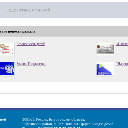
Поделиться ссылкой
угие новости раздела
Безопасность детей!
«Память
Знание. Государство.
"Навстр
ьной
309561, Россия, Белгородская область,
Чернянский район, п. Чернянка, ул. Орджоникидзе дом 6