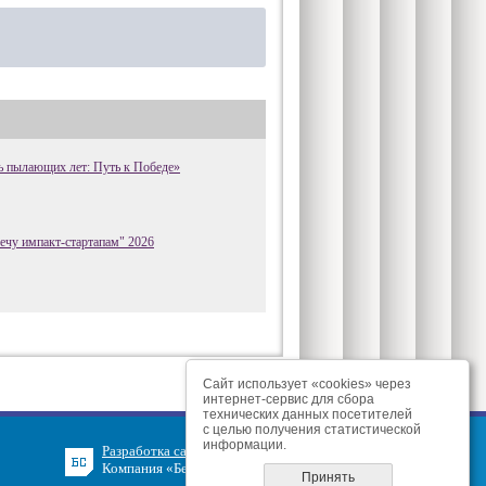
 пылающих лет: Путь к Победе»
ечу импакт-стартапам" 2026
Сайт использует «cookies» через
интернет-сервис для сбора
технических данных посетителей
с целью получения статистической
информации.
Разработка сайта
Компания «БелСофт»
Принять