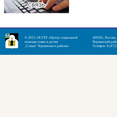
© 2025, ОСГБУ «Центр социальной
309561, Россия,
помощи семье и детям
Чернянский райо
„Семья“ Чернянского района»
Телефон: 8 (472