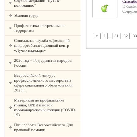
Служба медиации "Путь к
Спасибо
пониманию"
10 Октября
Сотрудни
Условия труда
Профилактика экстремизма и
терроризма
«
1
…
31
32
33
Социальная служба «Домашний
микрореабилитационный центр
«Лучик надежды»
2026 год – Год единства народов
России!
Всероссийский конкурс
профессионального мастерства в
сфере социального обслуживания
2025 г.
Материалы по профилактике
гриппа, ОРВИ и новой
коронавирусной инфекции (COVID-
19)
План работы Всероссийского Дня
правовой помощи