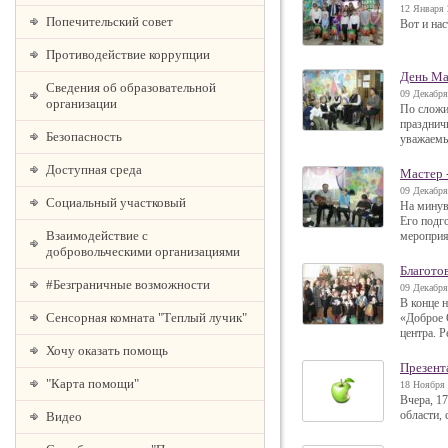
12 Января 
Попечительский совет
Вот и на
Противодействие коррупции
День Ма
Сведения об образовательной
09 Декабря
организации
По сложи
празднич
Безопасность
уважаемы
Доступная среда
Мастер -
09 Декабря
Социальный участковый
На минув
Его подг
Взаимодействие с
мероприя
добровольческими организациями
Благото
#Безграничные возможности
09 Декабря
В конце 
Сенсорная комната "Теплый лучик"
«Доброе 
центра. 
Хочу оказать помощь
Презент
"Карта помощи"
18 Ноября 
Вчера, 1
области,
Видео