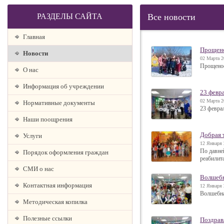
РАЗДЕЛЫ САЙТА
Все новости
Главная
Прощено
Новости
02 Марта 2
Прощеное
О наc
Информация об учреждении
23 февр
02 Марта 2
Нормативные документы
23 февра
Наши поощрения
Добрая 
Услуги
12 Января 
По давне
Порядок оформления граждан
реабилит
СМИ о нас
Волшебн
Контактная информация
12 Января 
Волшебна
Методическая копилка
Полезные ссылки
Поздрав