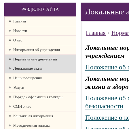
РАЗДЕЛЫ САЙТА
Локальные 
Главная
Новости
Главная
/
Норма
О наc
Локальные но
Информация об учреждении
учреждением
Нормативные документы
Положение об 
Локальные акты
Локальные но
Наши поощрения
жизни и здоро
Услуги
Положение об о
Порядок оформления граждан
безопасности
СМИ о нас
Контактная информация
Положение о к
Методическая копилка