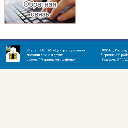
© 2025, ОСГБУ «Центр социальной
309561, Россия,
помощи семье и детям
Чернянский райо
„Семья“ Чернянского района»
Телефон: 8 (472