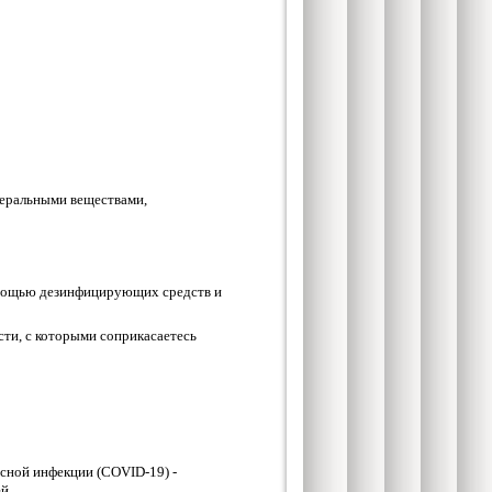
неральными веществами,
мощью дезинфицирующих средств и
ти, с которыми соприкасаетесь
сной инфекции (COVID-19) -
й.