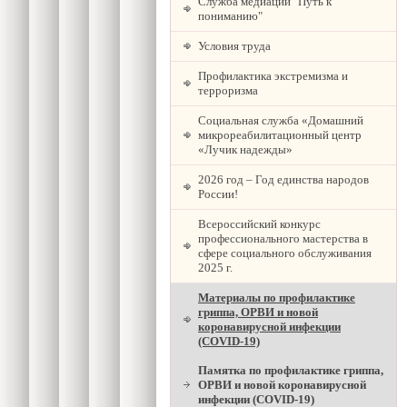
Служба медиации "Путь к
пониманию"
Условия труда
Профилактика экстремизма и
терроризма
Социальная служба «Домашний
микрореабилитационный центр
«Лучик надежды»
2026 год – Год единства народов
России!
Всероссийский конкурс
профессионального мастерства в
сфере социального обслуживания
2025 г.
Материалы по профилактике
гриппа, ОРВИ и новой
коронавирусной инфекции
(COVID-19)
Памятка по профилактике гриппа,
ОРВИ и новой коронавирусной
инфекции (COVID-19)