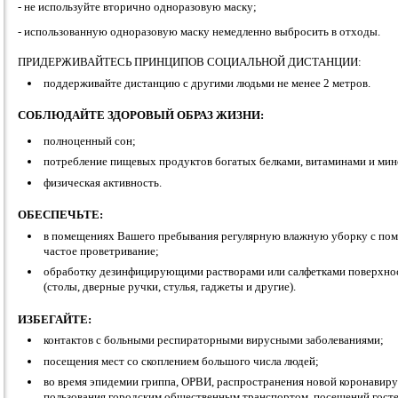
- не используйте вторично одноразовую маску;
- использованную одноразовую маску немедленно выбросить в отходы.
ПРИДЕРЖИВАЙТЕСЬ ПРИНЦИПОВ СОЦИАЛЬНОЙ ДИСТАНЦИИ:
поддерживайте дистанцию с другими людьми не менее 2 метров.
СОБЛЮДАЙТЕ ЗДОРОВЫЙ ОБРАЗ ЖИЗНИ:
полноценный сон;
потребление пищевых продуктов богатых белками, витаминами и ми
физическая активность.
ОБЕСПЕЧЬТЕ:
в помещениях Вашего пребывания регулярную влажную уборку с по
частое проветривание;
обработку дезинфицирующими растворами или салфетками поверхнос
(столы, дверные ручки, стулья, гаджеты и другие).
ИЗБЕГАЙТЕ:
контактов с больными респираторными вирусными заболеваниями;
посещения мест со скоплением большого числа людей;
во время эпидемии гриппа, ОРВИ, распространения новой коронавиру
пользования городским общественным транспортом, посещений госте