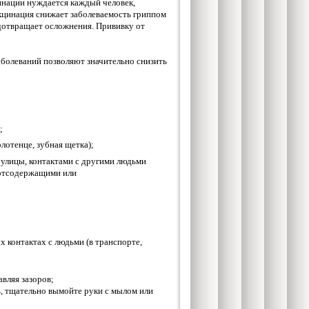
инации нуждается каждый человек,
кцинация снижает заболеваемость гриппом
редотвращает осложнения. Прививку от
олеваний позволяют значительно снизить
;
лотенце, зубная щетка);
 улицы, контактами с другими людьми
иртсодержащими или
контактах с людьми (в транспорте,
авляя зазоров;
сь, тщательно вымойте руки с мылом или