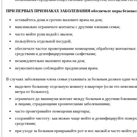
ПРИ ПЕРВЫХ ПРИЗНАКАХ ЗАБОЛЕВАНИЯ обеспечьте меры безопасн
оставайтесь дома и срочно вызовите врача на дом;
максимально ограничьте контакты с другими членами семьи;
часто мойте руки водой с мылом;
пользуйтесь отдельной посудой;
обеспечьте частое проветривание помещения, обработку контактны
средствами и дезенфицирующими салфетками;
незамедлительно вызовите врача на дом;
неукоснительно соблюдайте предписания врача.
В случаях заболевания члена семьи ухаживать за больным должен один чел
выделите больному отдельную комнату в квартире (если это невозмож
метра от больного);
ограничьте до минимума контакт между больным и другими близкими
и лицами, страдающими хроническими заболеваниями;
часто проветривайте помещения квартиры;
сохраняйте чистоту: как можно чаще мойте и дезинфицируйте пове
средствами;
при уходе за больным прикрывайте рот и нос маской и часто мойте р