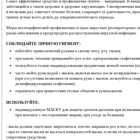
Самое эффективное средство в профилактике гриппа – вакцинация. В вакц
заботящийся о своем здоровье и здоровье окружающих. Своевременная ва
в несколько раз, смягчает течение болезни, сокращает ее длительность, п
гриппа лучше всего делать до эпидемиологического периода.
Меры неспецифической профилактики острых вирусных респираторных заб
риски заболевания и предупредить распространения вирусной инфекции:
СОБЛЮДАЙТЕ ЛИЧНУЮ ГИГИЕНУ:
избегайте прикосновений руками к своему носу, рту, глазам;
при кашле, чихании прикрывайте рот и нос одноразовыми салфетками
пользуйтесь только индивидуальными предметами личной гигиены (по
часто мойте руки водой с мылом, включая мытье после возвращения с
(при отсутствии возможности помыть руки с мылом, пользуйтесь сп
дезинфицирующими салфетками);
ограничьте при приветствии тесные объятия и рукопожатия.
ИСПОЛЬЗУЙТЕ:
индивидуальную МАСКУ для защиты органов дыхания при возможных 
при контакте с посторонними лицами, при уходе за больным).
- маска должна тщательно закрепляться, плотно закрывать рот и нос, не ост
- при ее снятии маски не касаться поверхностей маски, если вы ее коснули
спиртовым средством;