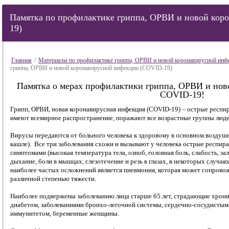
Памятка по профилактике гриппа, ОРВИ и новой кор
19)
Главная
/
Материалы по профилактике гриппа, ОРВИ и новой коронавирусной ин
гриппа, ОРВИ и новой коронавирусной инфекции (COVID-19)
Памятка о мерах профилактики гриппа, ОРВИ и но
COVID-19!
Грипп, ОРВИ, новая коронавирусная инфекция (COVID-19) – острые респи
имеют всемирное распространение, поражают все возрастные группы люде
Вирусы передаются от больного человека к здоровому в основном воздушн
кашле). Все три заболевания схожи и вызывают у человека острые респир
симптомами (высокая температура тела, озноб, головная боль, слабость, за
дыхание, боли в мышцах, слезотечение и резь в глазах, в некоторых случаях
наиболее частых осложнений является пневмония, которая может сопров
различной степенью тяжести.
Наиболее подвержены заболеванию лица старше 65 лет, страдающие хрон
диабетом, заболеваниями бронхо-легочной системы, сердечно-сосудистыми
иммунитетом, беременные женщины.