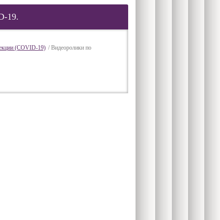
D-19.
фекции (COVID-19)
/ Видеоролики по