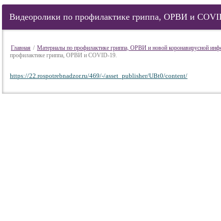
Видеоролики по профилактике гриппа, ОРВИ и COVI
Главная
/
Материалы по профилактике гриппа, ОРВИ и новой коронавирусной ин
профилактике гриппа, ОРВИ и COVID-19.
https://22.rospotrebnadzor.ru/469/-/asset_publisher/UBt0/content/