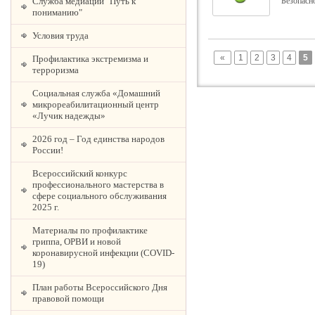
Служба медиации "Путь к
Безопасно
пониманию"
Условия труда
«
1
2
3
4
5
Профилактика экстремизма и
терроризма
Социальная служба «Домашний
микрореабилитационный центр
«Лучик надежды»
2026 год – Год единства народов
России!
Всероссийский конкурс
профессионального мастерства в
сфере социального обслуживания
2025 г.
Материалы по профилактике
гриппа, ОРВИ и новой
коронавирусной инфекции (COVID-
19)
План работы Всероссийского Дня
правовой помощи