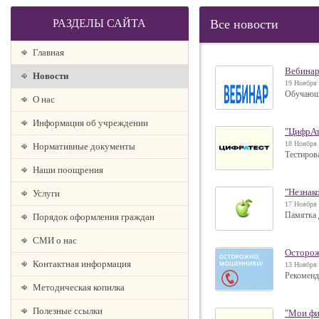
РАЗДЕЛЫ САЙТА
Все новости
Главная
Вебинар
Новости
19 Ноября 
Обучающи
О наc
Информация об учреждении
"ЦифрАт
18 Ноября 
Нормативные документы
Тестиров
Наши поощрения
"Незнак
Услуги
17 Ноября 
Памятка 
Порядок оформления граждан
СМИ о нас
Осторож
Контактная информация
13 Ноября 
Рекоменд
Методическая копилка
Полезные ссылки
"Мои фи