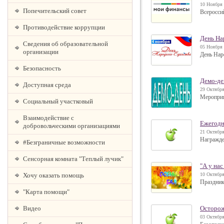
10 Ноября 
Попечительский совет
Всеросси
Противодействие коррупции
День На
Сведения об образовательной
05 Ноября 
организации
День Нар
Безопасность
Демо-де
Доступная среда
29 Октября
Мероприя
Социальный участковый
Взаимодействие с
Ежегодн
добровольческими организациями
21 Октября
Награжде
#Безграничные возможности
Сенсорная комната "Теплый лучик"
"А у нас
Хочу оказать помощь
10 Октября
Праздник
"Карта помощи"
Видео
Осторож
03 Октября