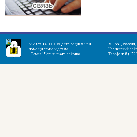
© 2025, ОСГБУ «Центр социальной
309561, Россия,
помощи семье и детям
Чернянский райо
„Семья“ Чернянского района»
Телефон: 8 (472