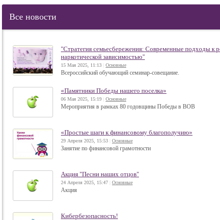
Все новости
"Стратегия семьесбережения: Современные подходы к ре
наркотической зависимостью"
15 Мая 2025, 11:13
|
Основные
Всероссийский обучающий семинар-совещание.
«Памятники Победы нашего поселка»
06 Мая 2025, 15:19
|
Основные
Мероприятия в рамках 80 годовщины Победы в ВОВ
«Простые шаги к финансовому благополучию»
29 Апреля 2025, 15:53
|
Основные
Занятие по финансовой грамотности
Акция "Песни наших отцов"
24 Апреля 2025, 15:47
|
Основные
Акция
Кибербезопасность!