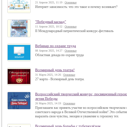
21 Апреля 2025, 11:19
|
Основные
Интернет зависимость: что это такое и почему возникает?
"Победный каскад"
11 Апреля 2025, 10:52
|
Основные
II Международный патриотический конкурс-фестиваль
Вебинар по охране труда
08 Апреля 2025, 14:27
|
Основные
Областная декада по охране труда
Всемирный день театра!
31 Марта 2025, 14:26
|
Основные
27 марта - Всемирный день театра.
Всероссийский творческий конкурс, посвященный герои
летия Победы
26 Марта 2025, 14:19
|
Основные
Приглашаем вас принять участие во всероссийском творческом
советского народа в Великой Отечественной войне! Это событи
выразить свои чувства, эмоции и уважение к героизму тех
Всемирный день борьбы с туберкулёзом