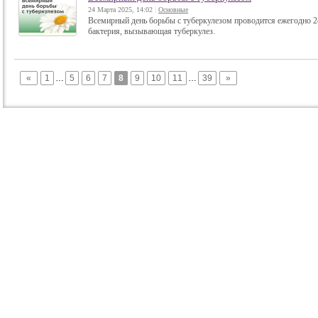
24 Марта 2025, 14:02
|
Основные
Всемирный день борьбы с туберкулезом проводится ежегодно 24 м
бактерия, вызывающая туберкулез.
«
1
…
5
6
7
8
9
10
11
…
39
»