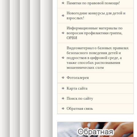
Памятки по правовой помощи!
Новогодние конкурсы для детей и
взрослых!
Информационные материалы по
вопросам профилактики гриппа,
ОРВИ
Видеоматериал о базовых правилах
безопасного поведения детей и
подростков в цифровой среде, а
также способах распознавания
мошеннических схем
Фотогалерея
Карта сайта
Поиск по сайту
Обратная связь