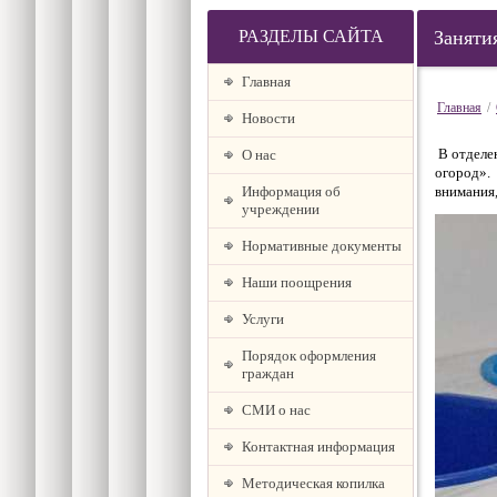
РАЗДЕЛЫ САЙТА
Заняти
Главная
Главная
/
Новости
В отделе
О наc
огород». 
Информация об
внимания,
учреждении
Нормативные документы
Наши поощрения
Услуги
Порядок оформления
граждан
СМИ о нас
Контактная информация
Методическая копилка