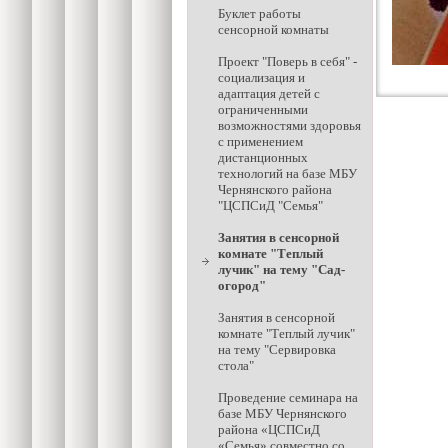
Буклет работы
сенсорной комнаты
Проект "Поверь в себя" -
социализация и
адаптация детей с
ограниченными
возможностями здоровья
с применением
дистанционных
технологий на базе МБУ
Чернянского района
"ЦСПСиД "Семья"
Занятия в сенсорной
комнате "Теплый
лучик" на тему "Сад-
огород"
Занятия в сенсорной
комнате "Теплый лучик"
на тему "Сервировка
стола"
Проведение семинара на
базе МБУ Чернянского
района «ЦСПСиД
«Семья» совместно со