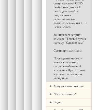
специалистами ОГБУ
Реабилитационный
центр для детей и
подростков с
ограниченными
возможностями им. В. З.
Гетманского
Занятия в сенсорной
комнате "Теплый лучик"
на тему "Сделаю сам"
Семинар-практикум
Проведение мастер-
класса в условиях
социально-бытовой
комнаты «Приготовим
мы печенье-всем для
угощенья»
Хочу оказать помощь
"Карта помощи"
Видео