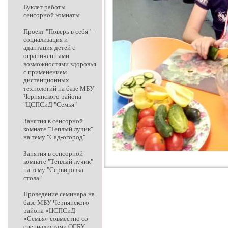
Буклет работы
сенсорной комнаты
Проект "Поверь в себя" -
социализация и
адаптация детей с
ограниченными
возможностями здоровья
с применением
дистанционных
технологий на базе МБУ
Чернянского района
"ЦСПСиД "Семья"
Занятия в сенсорной
комнате "Теплый лучик"
на тему "Сад-огород"
Занятия в сенсорной
комнате "Теплый лучик"
на тему "Сервировка
стола"
Проведение семинара на
базе МБУ Чернянского
района «ЦСПСиД
«Семья» совместно со
специалистами ОГБУ