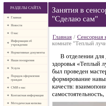
РАЗДЕЛЫ САЙТА
Занятия в сенс
"Сделаю сам"
Главная
Новости
О наc
Главная
/
Сенсорная 
Информация об
комнате "Теплый лучи
учреждении
Нормативные документы
В отделении для д
Наши поощрения
здоровья «Теплый л
Услуги
был проведен масте
Порядок оформления
формирование навык
граждан
качеств: взаимопон
СМИ о нас
самостоятельность, 
Контактная информация
Методическая копилка